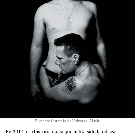
Portada: Cortesía de Universal Music
En 2014, esa historia épica que había sido la odisea