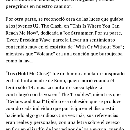
peregrinos en nuestro camino”.
Por otra parte, se reconoció otra de las luces que guiaba
a los jóvenes U2, The Clash, en “This Is Where You Can
Reach Me Now”, dedicada a Joe Strummer. Por su parte,
‘Every Breaking Wave’ parecía llevar un sentimiento
contenido muy en el espíritu de “With Or Without You”;
mientras que “Volcano” era una canción que burbujeaba
como la lava.
“Iris (Hold Me Close)” fue un himno anhelante, inspirado
en la difunta madre de Bono, quien murió cuando él
tenía sólo 14 años. La cantante sueca Lykke Li
contribuyó con la voz en “The Troubles”, mientras que
“Cedarwood Road” tipificó esa cohesión que se produce
cuando cada individuo que participa en el disco está
haciendo algo grandioso. Una vez más, sus referencias
eran reales y personales, con una letra sobre el cerezo
en flor en el jardín de los vecinos de los Hewson, cuando