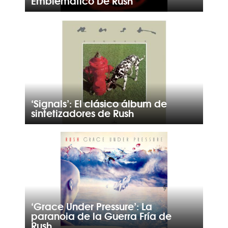
Emblemático De Rush
‘Signals’: El clásico álbum de
sintetizadores de Rush
‘Grace Under Pressure’: La
paranoia de la Guerra Fría de
Rush