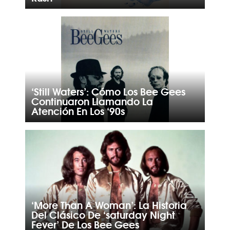
‘Still Waters’: Cómo Los Bee Gees
Continuaron Llamando La
Atención En Los ‘90s
‘More Than A Woman’: La Historia
Del Clásico De ‘saturday Night
Fever’ De Los Bee Gees