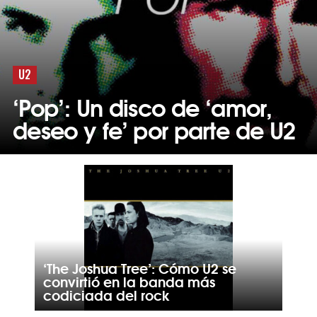
U2
‘Pop’: Un disco de ‘amor,
deseo y fe’ por parte de U2
‘The Joshua Tree’: Cómo U2 se
convirtió en la banda más
codiciada del rock