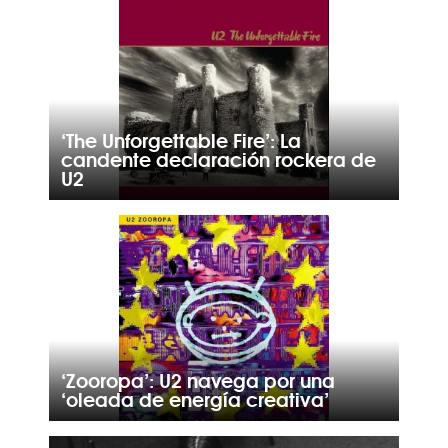
‘The Unforgettable Fire’: La
candente declaración rockera de
U2
‘Zooropa’: U2 navega por una
‘oleada de energía creativa’