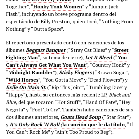
Together”, “
Honky Tonk Women
” y “Jumpin Jack
Flash”, incluyendo un breve programa dentro del
espectáculo de Billy Preston
,
quien tocó, “Nothing From
Nothing” y “Outta Space”.
El repertorio presentado contó con canciones de los
álbumes
Beggars Banquet
(“Stray Cat Blues” y “
Street
Fighting Man
“, su tema de cierre),
Let It Bleed
(“
You
Can’t Always Get What You Want
”, “Country Honk” y
“
Midnight Rambler
”),
Sticky Fingers
(“Brown Sugar”,
“
Wild Horses
”, “You Gotta Move” y “Dead Flowers”) y
Exile On Main St
. (“Rip This Joint”, “Tumbling Dice” y
“Happy”), hasta su entonces más reciente LP,
Black and
Blue
, del que tocaron “Hot Stuff”, “Hand Of Fate”, “Hey
Negrita” y “Fool To Cry”. También hubo canciones de sus
dos álbumes anteriores,
Goats Head Soup
(“Star Star”)
y
It’s Only Rock ‘N Roll
(
la canción que le da título
, “If
You Can’t Rock Me” y “Ain’t Too Proud to Beg”).