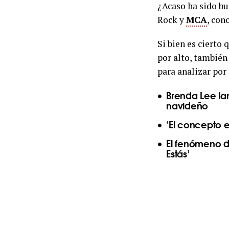
¿Acaso ha sido bu
Rock y
MCA
, co
Si bien es cierto
por alto, también
para analizar por
Brenda Lee la
navideño
‘El concepto e
El fenómeno d
Estás’