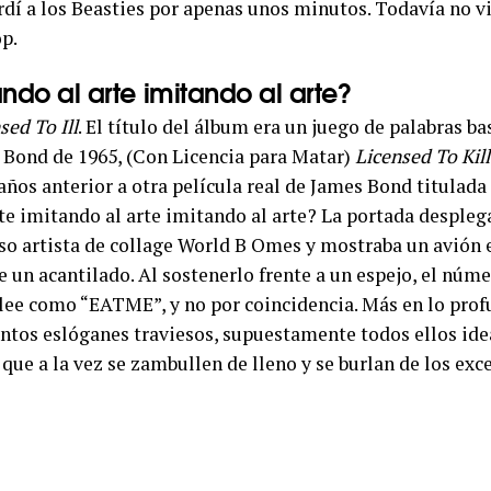
í a los Beasties por apenas unos minutos. Todavía no v
p.
ando al arte imitando al arte?
sed To Ill
. El título del álbum era un juego de palabras b
 Bond de 1965, (Con Licencia para Matar)
Licensed To Kill
 años anterior a otra película real de James Bond titulada
rte imitando al arte imitando al arte? La portada desple
so artista de collage World B Omes y mostraba un avión 
e un acantilado. Al sostenerlo frente a un espejo, el núme
lee como “EATME”, y no por coincidencia. Más en lo prof
antos eslóganes traviesos, supuestamente todos ellos ide
que a la vez se zambullen de lleno y se burlan de los exc