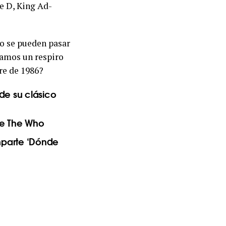
e D, King Ad-
no se pueden pasar
mamos un respiro
re de 1986?
de su clásico
 de The Who
mparte ‘Dónde