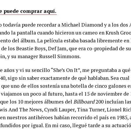
e puede comprar aquí.
o todavía puede recordar a Michael Diamond y a los dos
ando la pantalla cuando hicieron un cameo en Krush Gro
ento del álbum. La película estaba basada libremente en l
o de los Beastie Boys, Def Jam, que era co-propiedad de s
bin, y su manager Russell Simmons.
 años y vi su sencillo “She’s On It”, me preguntaba a qué
s 40, sigo sin saber exactamente de qué hablaban. Sea cual 
s que uno de ellos sostenía una botella de cinco galones en
i viajamos un poco al futuro, hasta el 15 de noviembre de 
que los 10 mejores álbumes del
Billboard
200 incluían la
wis And The News, Cyndi Lauper, Tina Turner, Lionel Richi
n nuestros antihéroes habían recorrido el país en 1985,
fundidos por igual. En mi caso, llegué tarde a su actuaci