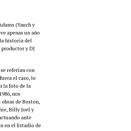
 Adams (Yauch y
ove apenas un año
a historia del
u productor y DJ
 se referían con
fuera el caso, lo
 la foto de la
1986, nos
s obras de Boston,
e, Billy Joel y
 actuando ante
ón en el Estadio de