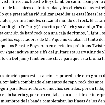
 vista lírico, los Beastie Boys también caminaban por la c
tura de los chicos de fraternidad y los clichés de las estrel
lo que pretendían ridiculizar. Desdibujar esas líneas les
iales, permitiéndoles cruzar al mundo del rock. El catal
Your Right (To Party!)”, escrita por Yauch y su amigo T
a canción de hard rock con una caja de ritmos, “Fight Fo
quellos espectadores de MTV que no estaban al tanto de 
 que los Beastie Boys eran en efecto los próximos Twiste
n” (que incluye unos riffs del guitarrista Kerry King de S
lo en Def Jam ) también fue clave para que esta broma l
inspiración para estas canciones procedía de otro grupo 
Box” había combinado elementos de rap y rock dos años
eguir para Beastie Boys en muchos sentidos: por un lado,
en la batería y, por otro contaba con un estilo de interp
 miembros de la banda completaban las líneas de los dem