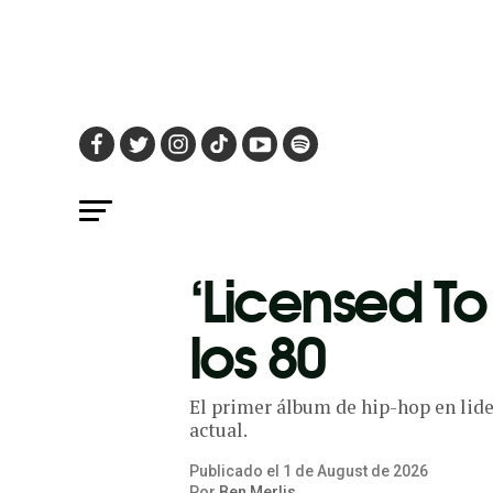
‘Licensed To 
los 80
El primer álbum de hip-hop en lider
actual.
Publicado el
1
de
August
de
2026
Por
Ben Merlis