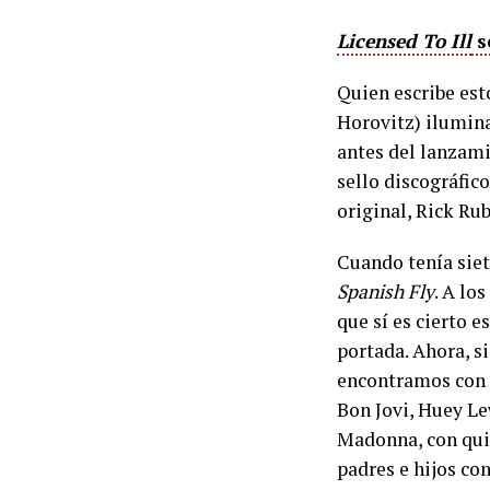
Licensed To Ill
s
Quien escribe est
Horovitz) ilumin
antes del lanzami
sello discográfic
original, Rick Ru
Cuando tenía siete
Spanish Fly
. A lo
que sí es cierto e
portada. Ahora, s
encontramos con 
Bon Jovi, Huey Le
Madonna, con quie
padres e hijos con