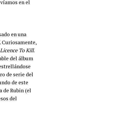
ivíamos en el
asado en una
. Curiosamente,
Licence To Kill
.
gable del álbum
estrellándose
ro de serie del
undo de este
a de Rubin (el
esos del