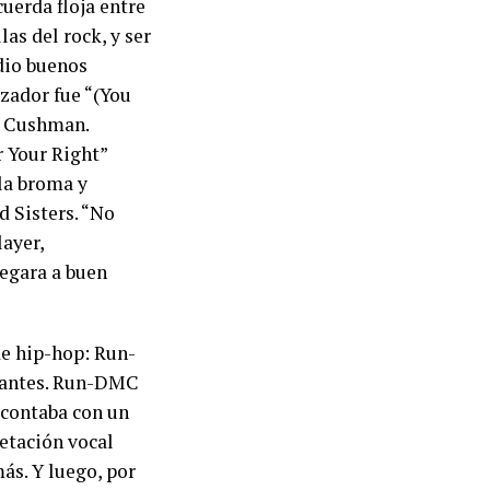
uerda floja entre
las del rock, y ser
 dio buenos
izador fue “(You
om Cushman.
r Your Right”
la broma y
d Sisters. “No
layer,
legara a buen
de hip-hop: Run-
 antes. Run-DMC
 contaba con un
retación vocal
ás. Y luego, por