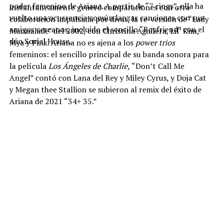
poder femenino de Ariana. A partir de “7 rings”, ella ha
instantáneamente generó comparaciones con otra
vuelto una ocurrencia común lanzar canciones con sus
colaboración impulsada por divas, la re-versión de “Lady
amigos cercanos, incluido el sencillo “Boyfriend” con el
Marmalade” del 2002, con Christina Aguilera, Lil’ Kim,
dúo Social House.
Mya y Pink. Ariana no es ajena a los
power trios
femeninos: el sencillo principal de su banda sonora para
la película
Los Ángeles de Charlie,
“Don’t Call Me
Angel” contó con Lana del Rey y Miley Cyrus, y Doja Cat
y Megan thee Stallion se subieron al remix del éxito de
Ariana de 2021 “34+ 35.”