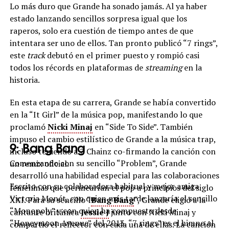
Lo más duro que Grande ha sonado jamás. Al ya haber
estado lanzando sencillos sorpresa igual que los
raperos, solo era cuestión de tiempo antes de que
intentara ser uno de ellos. Tan pronto publicó “7 rings”,
este
track
debutó en el primer puesto y rompió casi
todos los récords en plataformas de
streaming
en la
historia.
En esta etapa de su carrera, Grande se había convertido
en la “It Girl” de la música pop, manifestando lo que
proclamó
Nicki Minaj
en “Side To Side”. También
impuso el cambio estilístico de Grande a la música trap,
9: Bang Bang
incluso teniendo a 2 Chainz co-firmando la canción con
Comenzando con su sencillo “Problem”, Grande
un remix oficial.
desarrolló una habilidad especial para las colaboraciones
Escrito con su colaboradora habitual y mejor amiga
femeninas que permearían el pop a principios del siglo
Victoria Monét, con quien más tarde lanzaría el sencillo
XXI. Para su sencillo “
Bang Bang
“, Grande eligió a la
“Monopoly” y con quien ha compuesto desde
cantante británica
Jessie J
junto con Nicki Minaj y
“Honeymoon Avenue” del 2013, “7 rings” es el himno al
compartió el reflector con cada una de ellas. La canción