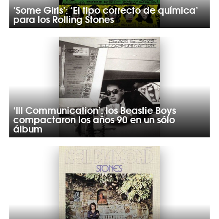
‘Some Girls’: ‘El tipo correcto de química’
para los Rolling Stones
‘Ill Communication’: los Beastie Boys
compactaron los años 90 en un sólo
álbum