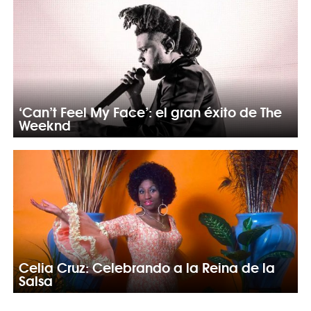
‘Can’t Feel My Face’: el gran éxito de The
Weeknd
Celia Cruz: Celebrando a la Reina de la
Salsa