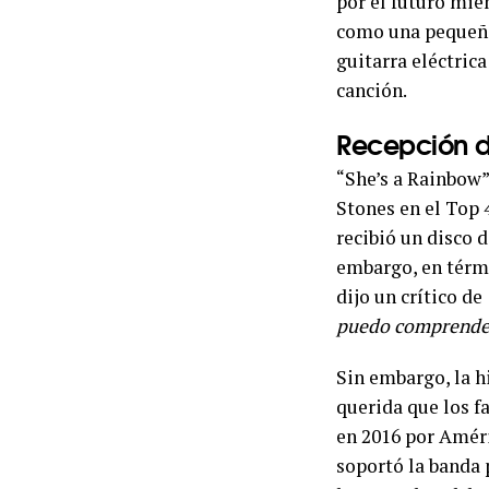
por el futuro mie
como una pequeña 
guitarra eléctrica
canción.
Recepción d
“She’s a Rainbow
Stones en el Top 
recibió un disco 
embargo, en térmi
dijo un crítico de
puedo comprender
Sin embargo, la h
querida que los f
en 2016 por Améri
soportó la banda p