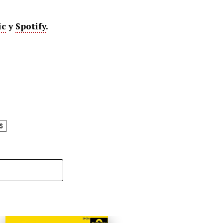
ic
y
Spotify
.
S