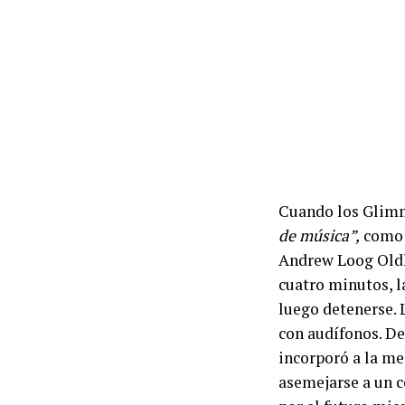
Cuando los Glimm
de música”,
como l
Andrew Loog Oldh
cuatro minutos, l
luego detenerse. L
con audífonos. De
incorporó a la me
asemejarse a un c