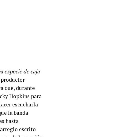
a especie de caja
l productor
a que, durante
icky Hopkins para
placer escucharla
que la banda
as hasta
arreglo escrito