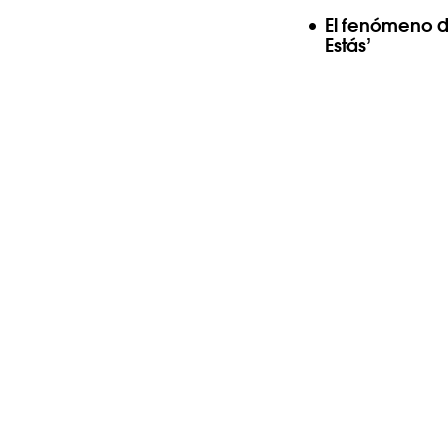
El fenómeno d
Estás’