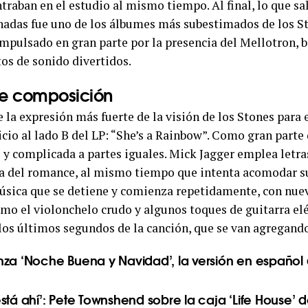
traban en el estudio al mismo tiempo. Al final, lo que sa
adas fue uno de los álbumes más subestimados de los St
mpulsado en gran parte por la presencia del Mellotron, 
tos de sonido divertidos.
de composición
 la expresión más fuerte de la visión de los Stones para 
icio al lado B del LP: “She’s a Rainbow”. Como gran parte
 y complicada a partes iguales. Mick Jagger emplea letra
ca del romance, al mismo tiempo que intenta acomodar s
música que se detiene y comienza repetidamente, con nue
omo el violonchelo crudo y algunos toques de guitarra elé
los últimos segundos de la canción, que se van agregand
nza ‘Noche Buena y Navidad’, la versión en español 
stá ahí’: Pete Townshend sobre la caja ‘Life House’