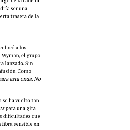
argo de la canción
dría ser una
erta trasera de la
colocó a los
n Wyman, el grupo
ra lanzado. Sin
onfusión. Como
ara esta onda. No
n se ha vuelto tan
sts
para una gira
s dificultades que
 fibra sensible en