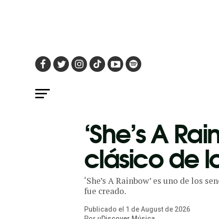
‘She’s A Rain
clásico de l
‘She’s A Rainbow’ es uno de los sen
fue creado.
Publicado el
1
de
August
de
2026
Por
uDiscover Música