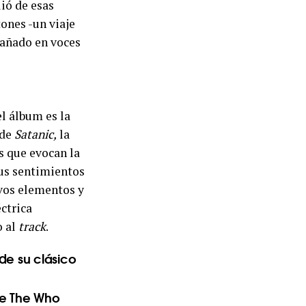
lió de esas
ones -un viaje
bañado en voces
el álbum es la
 de
Satanic,
la
s que evocan la
us sentimientos
vos elementos y
ctrica
o al
track
.
de su clásico
 de The Who