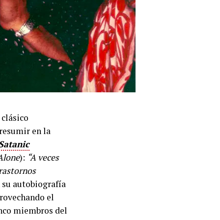
 clásico
resumir en la
Satanic
Alone
):
“A veces
trastornos
 su autobiografía
provechando el
cinco miembros del