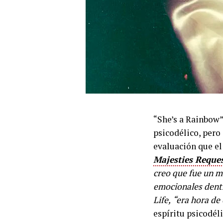
“She’s a Rainbow
psicodélico, pero
evaluación que el
Majesties Reque
creo que fue un m
emocionales dentr
Life,
“era hora de
espíritu psicodél