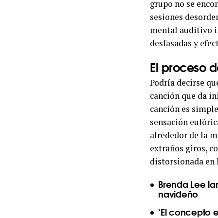
grupo no se encon
sesiones desorden
mental auditivo i
desfasadas y efec
El proceso 
Podría decirse que
canción que da in
canción es simple
sensación eufóri
alrededor de la 
extraños giros, c
distorsionada en 
Brenda Lee la
navideño
‘El concepto e