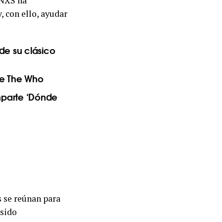
INXS ha
y, con ello, ayudar
de su clásico
 de The Who
mparte ‘Dónde
 se reúnan para
 sido