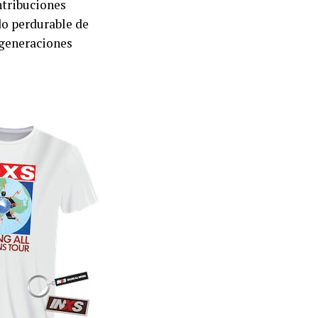
ntribuciones
do perdurable de
 generaciones