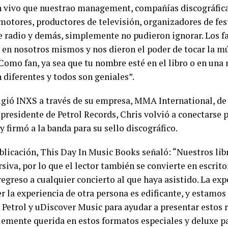
n vivo que nuestrao management, compañías discográfica
motores, productores de televisión, organizadores de fes
 radio y demás, simplemente no pudieron ignorar. Los f
 en nosotros mismos y nos dieron el poder de tocar la m
Como fan, ya sea que tu nombre esté en el libro o en una 
 diferentes y todos son geniales”.
gió INXS a través de su empresa, MMA International, de 
residente de Petrol Records, Chris volvió a conectarse
 firmó a la banda para su sello discográfico.
blicación, This Day In Music Books señaló: “Nuestros lib
iva, por lo que el lector también se convierte en escrito
regreso a cualquier concierto al que haya asistido. La exp
r la experiencia de otra persona es edificante, y estamo
 Petrol y uDiscover Music para ayudar a presentar estos 
lemente querida en estos formatos especiales y deluxe pa