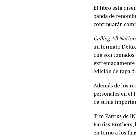
El libro está dis
banda de renombre
continuarán comp
Calling All Nation
un formato Deluxe
que son tomados a
extremadamente l
edición de tapa d
Además de los rec
personales en el 
de suma importanc
Tim Farriss de IN
Farriss Brothers,
en torno a los fa