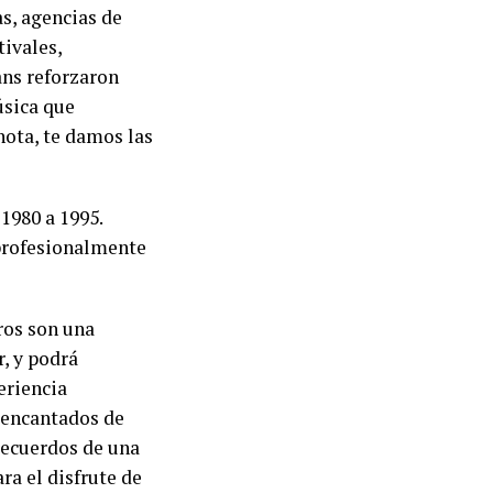
s, agencias de
tivales,
ans reforzaron
úsica que
nota, te damos las
1980 a 1995.
 profesionalmente
ros son una
r, y podrá
eriencia
s encantados de
recuerdos de una
ra el disfrute de