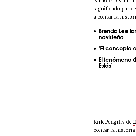
Nations” es dar a
significado para e
a contar la histo
Brenda Lee la
navideño
‘El concepto e
El fenómeno d
Estás’
Kirk Pengilly de
contar la histori