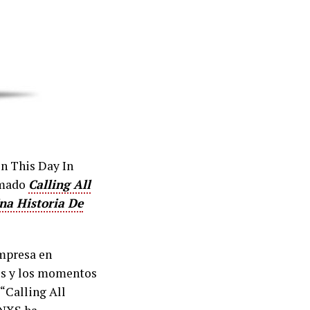
on This Day In
lamado
Calling All
na Historia De
impresa en
dos y los momentos
“Calling All