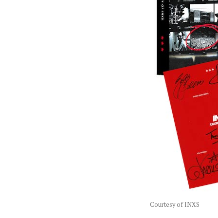
Courtesy of INXS