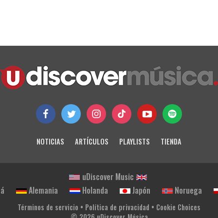
NOTICIAS
ARTÍCULOS
PLAYLISTS
TIENDA
uDiscover Music
dá
Alemania
Holanda
Japón
Noruega
Términos de servicio
•
Política de privacidad
•
Cookie Choices
© 2026 uDiscover Música