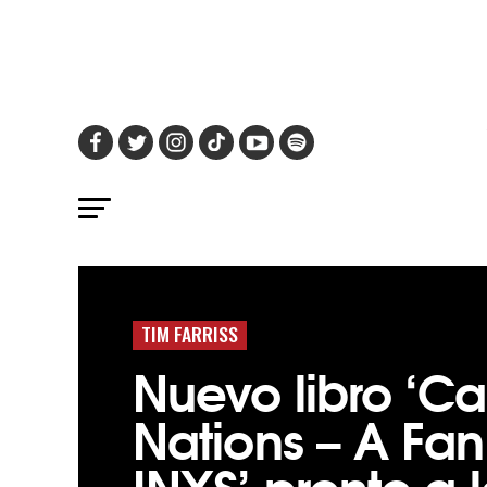
TIM FARRISS
Nuevo libro ‘Cal
Nations – A Fan
INXS’ pronto a 