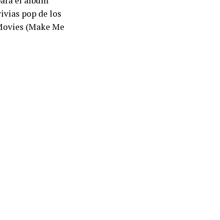
ara el álbum
rivias pop de los
 Movies (Make Me