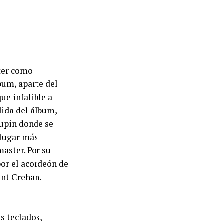
ter como
bum, aparte del
ue infalible a
dida del álbum,
aupin donde se
 lugar más
aster. Por su
por el acordeón de
ont Crehan.
s teclados,