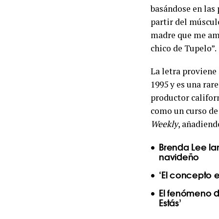
basándose en las
partir del múscul
madre que me amó/
chico de Tupelo”.
La letra proviene 
1995 y es una rare
productor califor
como un curso de 
Weekly
, añadiend
Brenda Lee la
navideño
‘El concepto e
El fenómeno d
Estás’