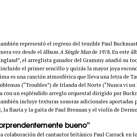
ambién representó el regreso del temible Paul Buckmas
imera vez desde el álbum
A Single Man
de 1978. En este ál
ngland”, el arreglista ganador del Grammy añadió su toq
 incluido el primer sencillo y quizás la mayor joya escon
ltima es una canción atmosférica que lleva una letra de T
roblemas (“Troubles”) de Irlanda del Norte (“Nunca vi un
ta con un espléndido arreglo orquestal dirigido por Buckm
 también incluye texturas sonoras adicionales aportadas 
 la flauta y la gaita de Paul Brennan y el violín de Derm
sorprendentemente bueno”
a colaboración del cantautor británico Paul Carrack en lo