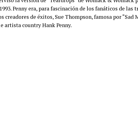
ervisó la versión de “Teardrops” de Womack & Womack p
993. Penny era, para fascinación de los fanáticos de las t
 dos creadores de éxitos, Sue Thompson, famosa por “Sad
le artista country Hank Penny.