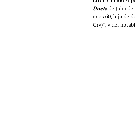
Elton cuando sup
Duets
de John de 1
años 60, hijo de
Cry)”, y del notab