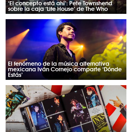
‘El concepto está ahí’: Pete Townshend
sobre la caja ‘Life House’ de The Who
El fenómeno de la música alternativa
mexicana Iván Cornejo comparte ‘Dónde
Estás’