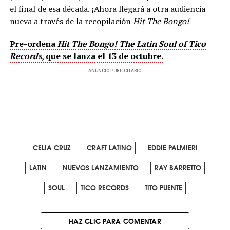
el final de esa década. ¡Ahora llegará a otra audiencia
nueva a través de la recopilación
Hit The Bongo!
Pre-ordena
Hit The Bongo! The Latin Soul of Tico
Records
, que se lanza el 13 de octubre.
ANUNCIO PUBLICITARIO
CELIA CRUZ
CRAFT LATINO
EDDIE PALMIERI
LATIN
NUEVOS LANZAMIENTO
RAY BARRETTO
SOUL
TICO RECORDS
TITO PUENTE
HAZ CLIC PARA COMENTAR