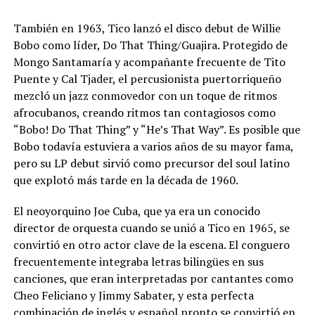
También en 1963, Tico lanzó el disco debut de Willie
Bobo como líder, Do That Thing/Guajira. Protegido de
Mongo Santamaría y acompañante frecuente de Tito
Puente y Cal Tjader, el percusionista puertorriqueño
mezcló un jazz conmovedor con un toque de ritmos
afrocubanos, creando ritmos tan contagiosos como
“Bobo! Do That Thing” y “He’s That Way”. Es posible que
Bobo todavía estuviera a varios años de su mayor fama,
pero su LP debut sirvió como precursor del soul latino
que explotó más tarde en la década de 1960.
El neoyorquino Joe Cuba, que ya era un conocido
director de orquesta cuando se unió a Tico en 1965, se
convirtió en otro actor clave de la escena. El conguero
frecuentemente integraba letras bilingües en sus
canciones, que eran interpretadas por cantantes como
Cheo Feliciano y Jimmy Sabater, y esta perfecta
combinación de inglés y español pronto se convirtió en