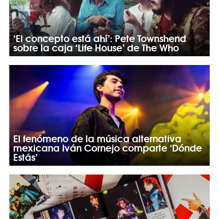
‘El concepto está ahí’: Pete Townshend
sobre la caja ‘Life House’ de The Who
El fenómeno de la música alternativa
mexicana Iván Cornejo comparte ‘Dónde
Estás’