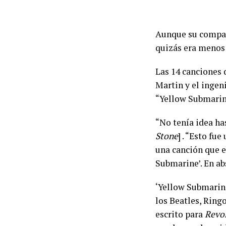
Aunque su compañe
quizás era menos
Las 14 canciones 
Martin y el ingen
“Yellow Submarine
“No tenía idea ha
Stone
] . “Esto fu
una canción que e
Submarine’. En ab
‘Yellow Submarine
los Beatles, Ring
escrito para
Revol