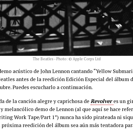
The Beatles - Photo: © Apple Corps Ltd
demo acústico de John Lennon cantando “Yellow Submarin
eatles antes de la reedición Edición Especial del álbum d
tubre. Puedes escucharlo a continuación.
a de la canción alegre y caprichosa de
Revolver
es un gi
e y melancólico demo de Lennon (al que aquí se hace refer
iting Work Tape/Part 1”) nunca ha sido pirateada ni siq
a próxima reedición del álbum sea aún más tentadora para