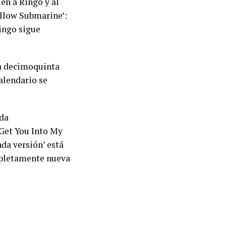
en a Ringo y al
ellow Submarine’:
Ringo sigue
la decimoquinta
alendario se
nda
 Get You Into My
nda versión’ está
ompletamente nueva