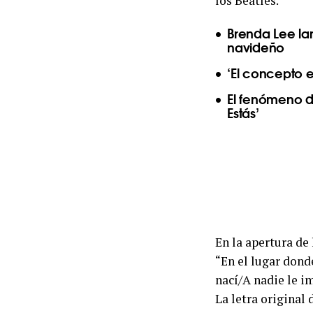
los Beatles.
Brenda Lee la
navideño
‘El concepto e
El fenómeno d
Estás’
En la apertura de
“En el lugar dond
nací/A nadie le i
La letra original