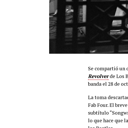
Se compartió un 
Revolver
de Los B
banda el 28 de oc
La toma descartad
Fab Four. El brev
subtítulo “Songwr
lo que hace que l