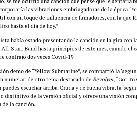
 se me ocurrió una canción que pensé que le sentaría bi
rporaría las vibraciones embriagadoras de la época. ‘Y
til con un toque de influencia de fumadores, con la que 
ico hasta el día de hoy.”
rista había estado presentando la canción en la gira con 
 All-Starr Band hasta principios de este mes, cuando el c
ue contrajo dos veces Covid-19.
sión demo de “Yellow Submarine”, se compartió la ‘segu
in numerar’ de otro tema destacado de
Revolver
, “Got To
 puedes escuchar arriba. Cruda y de buena vibra, la ‘segu
lo distintivo de la versión oficial y ofrece una visión c
 de la canción.