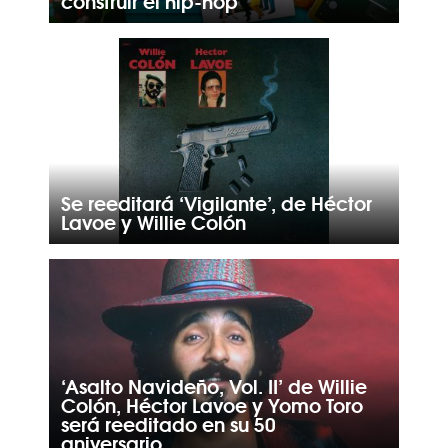
construir el hip-hop
Se reeditará ‘Vigilante’, de Héctor
Lavoe y Willie Colón
‘Asalto Navideño, Vol. II’ de Willie
Colón, Héctor Lavoe y Yomo Toro
será reeditado en su 50
aniversario