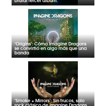
brutal tercer álbum.
‘Origins’: Cómo Imagine Dragons
se convirtió en algo más que una
banda
‘Smoke + Mirrors’: Sin trucos, solo
rock clásico de Imagine Dragons