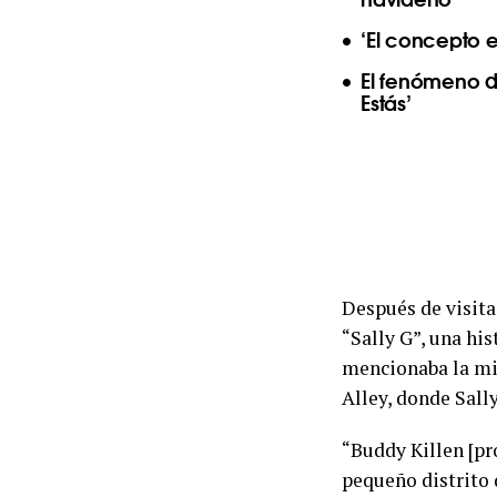
‘El concepto e
El fenómeno d
Estás’
Después de visitar
“Sally G”, una hi
mencionaba la mis
Alley, donde Sall
“Buddy Killen [pro
pequeño distrito 