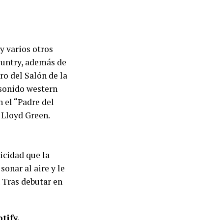
y varios otros
ountry, además de
o del Salón de la
 sonido western
 el “Padre del
, Lloyd Green.
icidad que la
onar al aire y le
. Tras debutar en
tify.