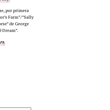
que, por primera
ior’s Farm”/”Sally
Horse” de George
#9 Dream”.
rs
.