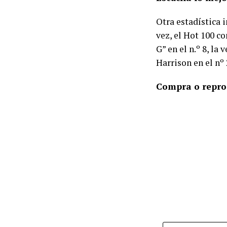
Otra estadística i
vez, el Hot 100 co
G” en el n.º 8, la
Harrison en el nº
Compra o repro