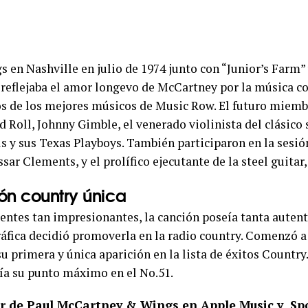
 en Nashville en julio de 1974 junto con “Junior’s Farm” 
 reflejaba el amor longevo de McCartney por la música c
s de los mejores músicos de Music Row. El futuro miembr
 Roll, Johnny Gimble, el venerado violinista del clásico
s y sus Texas Playboys. También participaron en la sesión
assar Clements, y el prolífico ejecutante de la steel guitar
ón country única
entes tan impresionantes, la canción poseía tanta autent
fica decidió promoverla en la radio country. Comenzó a s
u primera y única aparición en la lista de éxitos Country
ría su punto máximo en el No.51.
or de Paul McCartney & Wings en
Apple Music
y
Spo