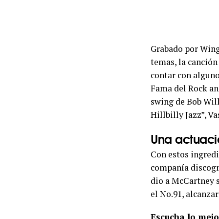
Grabado por Wings
temas, la canción
contar con alguno
Fama del Rock and
swing de Bob Will
Hillbilly Jazz”, V
Una actuaci
Con estos ingredi
compañía discográ
dio a McCartney s
el No.91, alcanza
Escucha lo mej