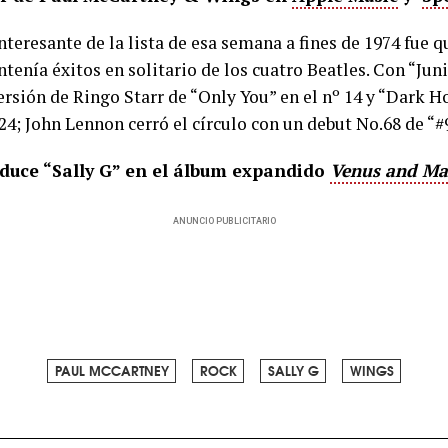
nteresante de la lista de esa semana a fines de 1974 fue 
ntenía éxitos en solitario de los cuatro Beatles. Con “Jun
 versión de Ringo Starr de “Only You” en el nº 14 y “Dark 
 24; John Lennon cerró el círculo con un debut No.68 de “
duce “Sally G” en el álbum expandido
Venus and Ma
ANUNCIO PUBLICITARIO
PAUL MCCARTNEY
ROCK
SALLY G
WINGS