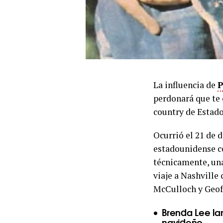
La influencia de
P
perdonará que te 
country de Estad
Ocurrió el 21 de 
estadounidense co
técnicamente, una
viaje a Nashville
McCulloch y Geoff
Brenda Lee la
navideño