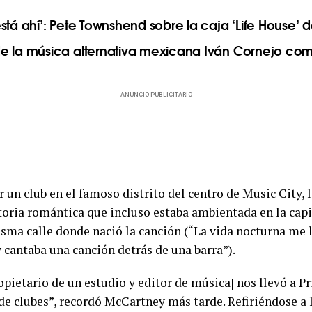
stá ahí’: Pete Townshend sobre la caja ‘Life House’
e la música alternativa mexicana Iván Cornejo co
ANUNCIO PUBLICITARIO
 un club en el famoso distrito del centro de Music City, l
storia romántica que incluso estaba ambientada en la capi
ma calle donde nació la canción (“La vida nocturna me ll
y cantaba una canción detrás de una barra”).
pietario de un estudio y editor de música] nos llevó a Pri
de clubes”, recordó McCartney más tarde. Refiriéndose a l