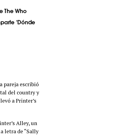
 de The Who
mparte ‘Dónde
a pareja escribió
tal del country y
evó a Printer’s
nter’s Alley, un
a letra de “Sally