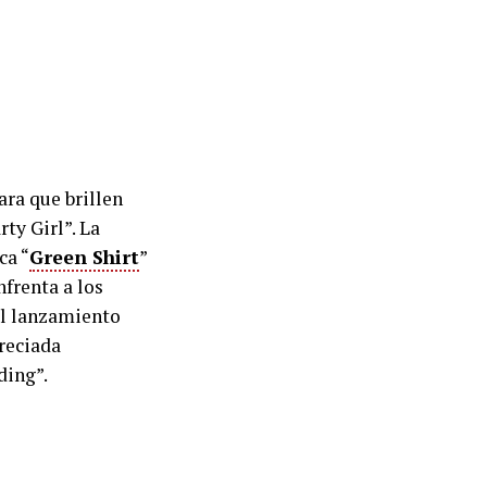
ara que brillen
ty Girl”. La
ca “
Green Shirt
”
frenta a los
el lanzamiento
reciada
ding”.