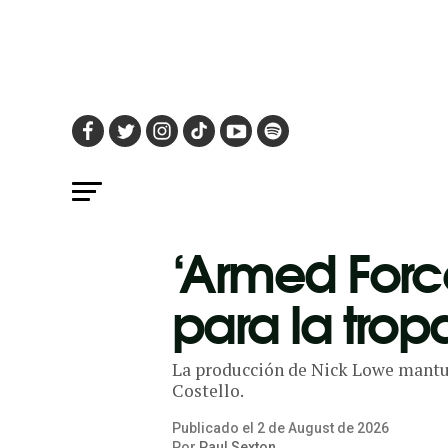
‘Armed Forces
para la tro
La producción de Nick Lowe mantuvo
Costello.
Publicado el
2
de
August
de
2026
Por
Paul Sexton