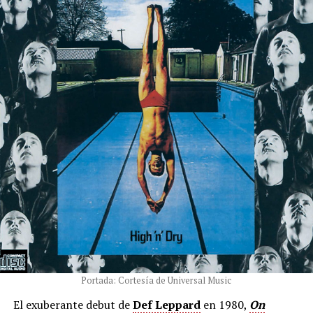
Portada: Cortesía de Universal Music
El exuberante debut de
Def Leppard
en 1980,
On