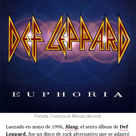
Portada: Cortesía de Mercury Records
Lanzado en mayo de 1996,
Slang
, el sexto álbum de
Def
Leppard
,
fue un disco de rock alternativo que se adaptó