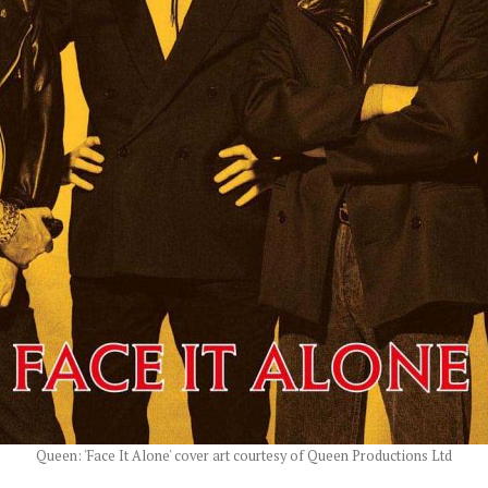
Queen: 'Face It Alone' cover art courtesy of Queen Productions Ltd