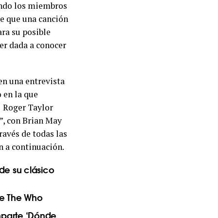
ando los miembros
de que una canción
ra su posible
ser dada a conocer
en una entrevista
o en la que
n Roger Taylor
”, con Brian May
ravés de todas las
ón a continuación.
de su clásico
 de The Who
mparte ‘Dónde