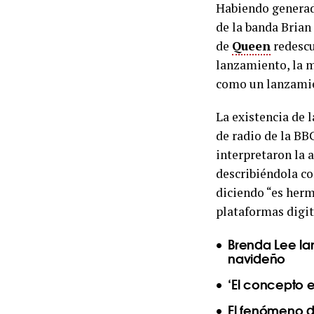
Habiendo generad
de la banda Brian
de
Queen
redescu
lanzamiento, la m
como un lanzamie
La existencia de 
de radio de la BBC
interpretaron la 
describiéndola c
diciendo “es herm
plataformas digita
Brenda Lee la
navideño
‘El concepto e
El fenómeno d