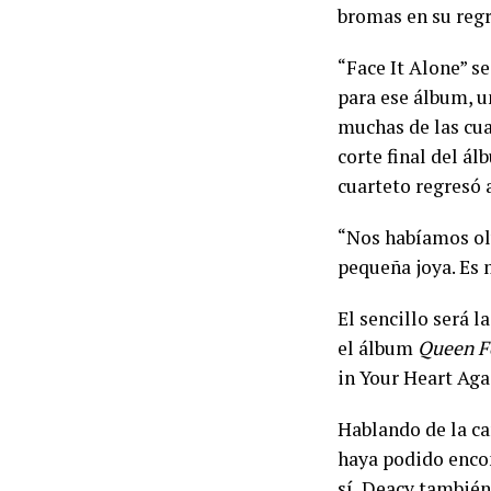
bromas en su regr
“Face It Alone” s
para ese álbum, u
muchas de las cua
corte final del á
cuarteto regresó a
“Nos habíamos olv
pequeña joya. Es 
El sencillo será 
el álbum
Queen F
in Your Heart Aga
Hablando de la ca
haya podido encon
sí, Deacy también