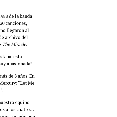
1988 de la banda
 30 canciones,
no llegaron al
de archivo del
de
The Miracle
.
staba, esta
muy apasionada”.
más de 8 años. En
 Mercury: “Let Me
”.
 nuestro equipo
nos a los cuatro…
a una canción que