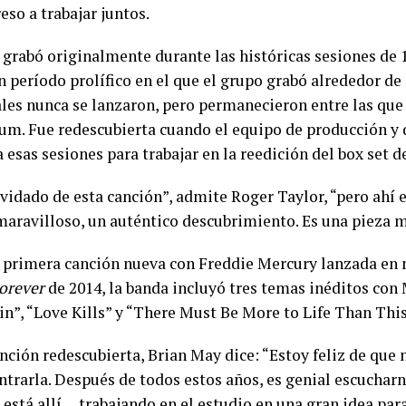
eso a trabajar juntos.
e grabó originalmente durante las históricas sesiones de 
n período prolífico en el que el grupo grabó alrededor de
les nunca se lanzaron, pero permanecieron entre las que 
lbum. Fue redescubierta cuando el equipo de producción y 
 esas sesiones para trabajar en la reedición del box set 
idado de esta canción”, admite Roger Taylor, “pero ahí e
maravilloso, un auténtico descubrimiento. Es una pieza 
la primera canción nueva con Freddie Mercury lanzada en 
orever
de 2014, la banda incluyó tres temas inéditos con
in”, “Love Kills” y “There Must Be More to Life Than This
nción redescubierta, Brian May dice: “Estoy feliz de que
trarla. Después de todos estos años, es genial escuchar
 está allí… trabajando en el estudio en una gran idea par