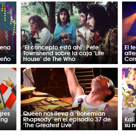
uena
‘El concepto está ahí’: Pete
El 
Townshend sobre la caja ‘Life
alt
deño
House’ de The Who
Cor
gres
Queen nos lleva a ‘Bohemian
ing
Rhapsody’ en el episodio 37 de
Kali
‘The Greatest Live’
su 