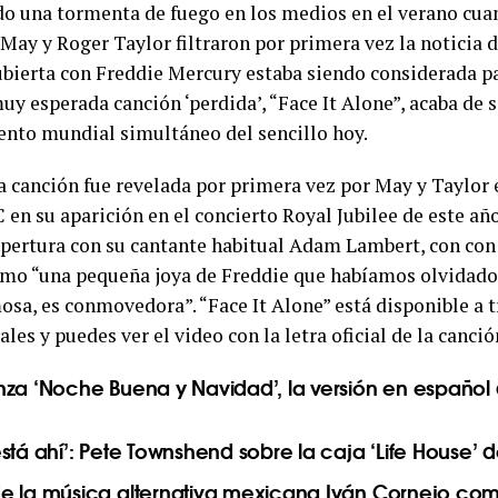
o una tormenta de fuego en los medios en el verano cu
 May y Roger Taylor filtraron por primera vez la noticia 
bierta con Freddie Mercury estaba siendo considerada pa
uy esperada canción ‘perdida’, “Face It Alone”, acaba de 
nto mundial simultáneo del sencillo hoy.
la canción fue revelada por primera vez por May y Taylor 
 en su aparición en el concierto Royal Jubilee de este añ
apertura con su cantante habitual Adam Lambert, con co
omo “una pequeña joya de Freddie que habíamos olvidado
osa, es conmovedora”. “Face It Alone” está disponible a t
les y puedes ver el video con la letra oficial de la canci
nza ‘Noche Buena y Navidad’, la versión en español 
stá ahí’: Pete Townshend sobre la caja ‘Life House’
e la música alternativa mexicana Iván Cornejo co