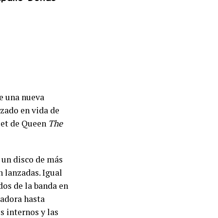
de una nueva
nzado en vida de
xset de Queen
The
: un disco de más
n lanzadas. Igual
dos de la banda en
ladora hasta
s internos y las