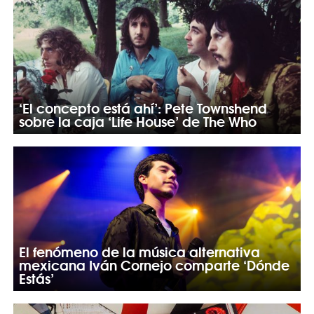
‘El concepto está ahí’: Pete Townshend
sobre la caja ‘Life House’ de The Who
El fenómeno de la música alternativa
mexicana Iván Cornejo comparte ‘Dónde
Estás’