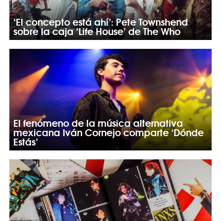
‘El concepto está ahí’: Pete Townshend
sobre la caja ‘Life House’ de The Who
El fenómeno de la música alternativa
mexicana Iván Cornejo comparte ‘Dónde
Estás’