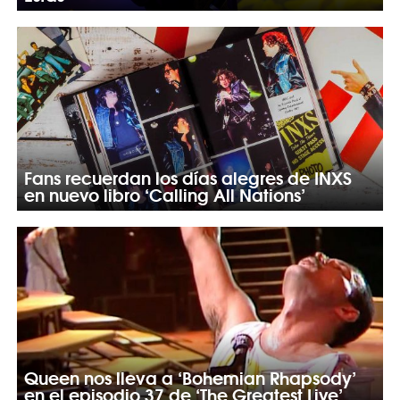
Fans recuerdan los días alegres de INXS
en nuevo libro ‘Calling All Nations’
Queen nos lleva a ‘Bohemian Rhapsody’
en el episodio 37 de ‘The Greatest Live’