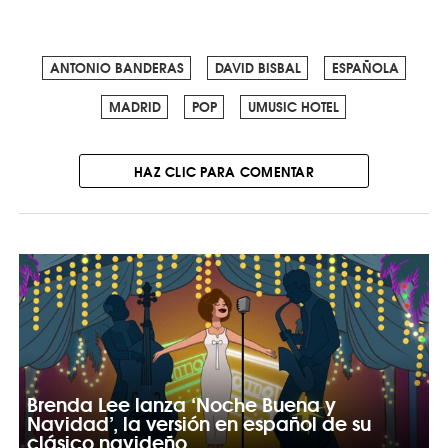
ANTONIO BANDERAS
DAVID BISBAL
ESPAÑOLA
MADRID
POP
UMUSIC HOTEL
HAZ CLIC PARA COMENTAR
Brenda Lee lanza ‘Noche Buena y
Navidad’, la versión en español de su
clásico navideño