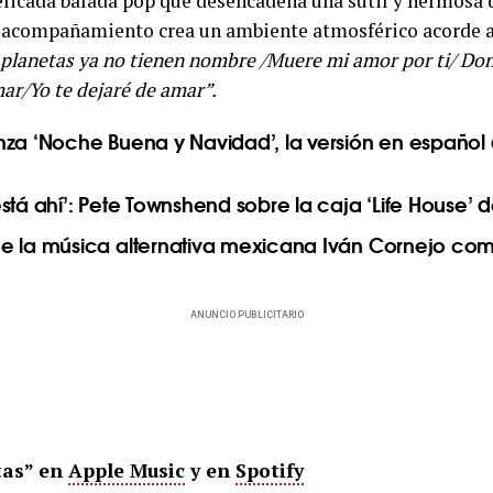
elicada balada pop que desencadena una sutil y hermosa 
 acompañamiento crea un ambiente atmosférico acorde a
planetas ya no tienen nombre /Muere mi amor por ti/ Dond
mar/Yo te dejaré de amar”.
nza ‘Noche Buena y Navidad’, la versión en español 
stá ahí’: Pete Townshend sobre la caja ‘Life House’
e la música alternativa mexicana Iván Cornejo co
ANUNCIO PUBLICITARIO
tas” en
Apple Music
y en
Spotify