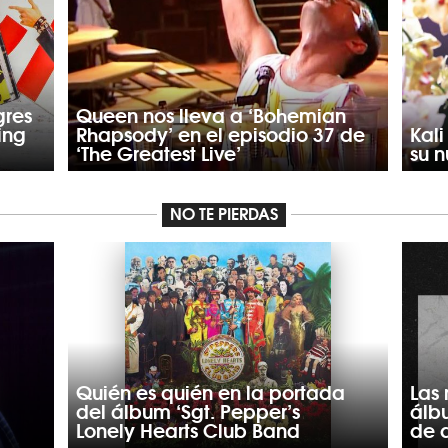
gres
Queen nos lleva a ‘Bohemian
ing
Rhapsody’ en el episodio 37 de
Kali
‘The Greatest Live’
su 
NO TE PIERDAS
Quién es quién en la portada
Las
del álbum ‘Sgt. Pepper’s
álb
Lonely Hearts Club Band
de 