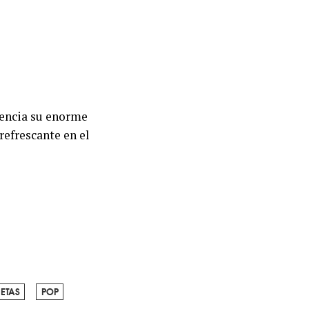
dencia su enorme
efrescante en el
ETAS
POP