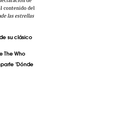
declaración de
l contenido del
e las estrellas
de su clásico
 de The Who
mparte ‘Dónde