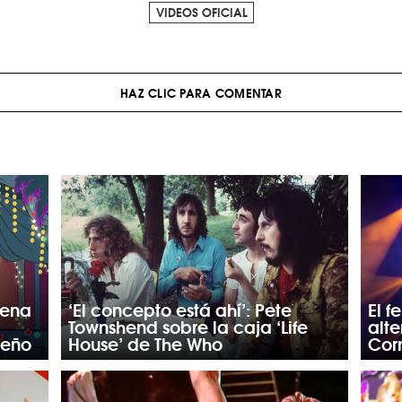
VIDEOS OFICIAL
HAZ CLIC PARA COMENTAR
uena
‘El concepto está ahí’: Pete
El 
Townshend sobre la caja ‘Life
alt
deño
House’ de The Who
Cor