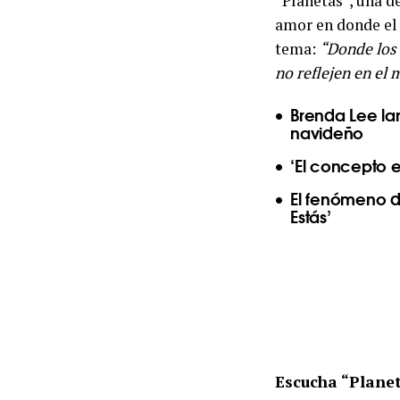
“Planetas”, una d
amor en donde el
tema:
“Donde los 
no reflejen en el 
Brenda Lee la
navideño
‘El concepto e
El fenómeno d
Estás’
Escucha “Plane