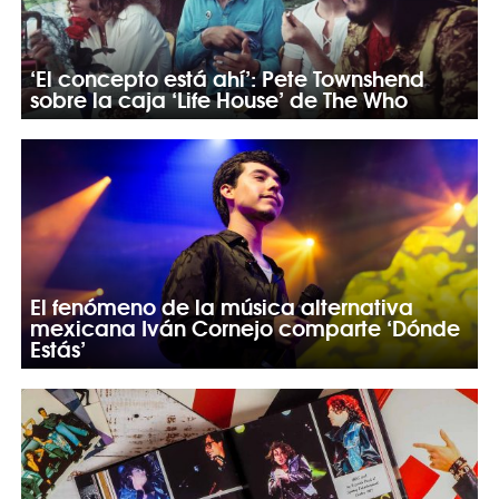
‘El concepto está ahí’: Pete Townshend
sobre la caja ‘Life House’ de The Who
El fenómeno de la música alternativa
mexicana Iván Cornejo comparte ‘Dónde
Estás’