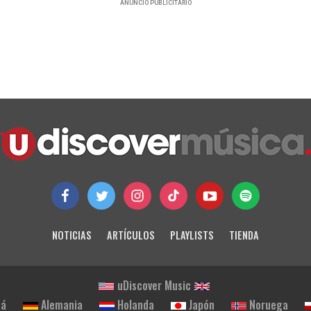
ANUNCIO PUBLICITARIO
NOTICIAS
ARTÍCULOS
PLAYLISTS
TIENDA
uDiscover Music
dá
Alemania
Holanda
Japón
Noruega