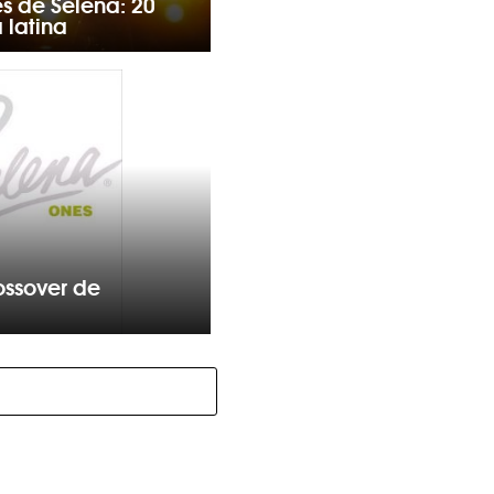
s de Selena: 20
 latina
rossover de