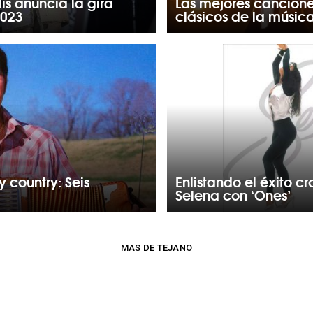
ís anuncia la gira
Las mejores cancione
2023
clásicos de la música
 country: Seis
Enlistando el éxito c
Selena con ‘Ones’
MAS DE TEJANO