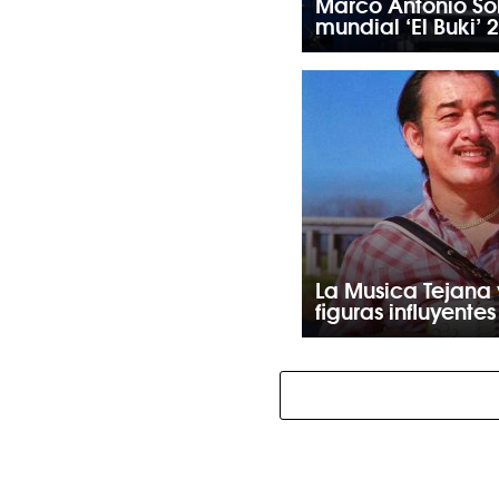
Marco Antonio Sol
mundial ‘El Buki’ 
La Musica Tejana y
figuras influyentes