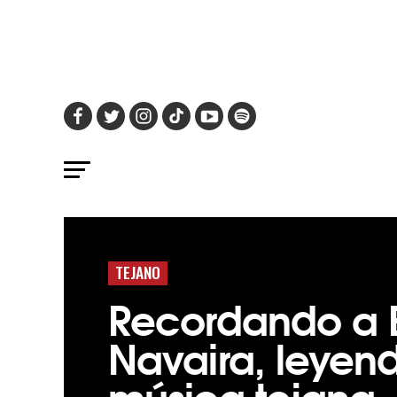
TEJANO
Recordando a E
Navaira, leyen
música tejana