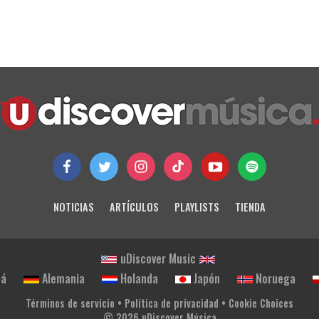
NOTICIAS
ARTÍCULOS
PLAYLISTS
TIENDA
uDiscover Music
dá
Alemania
Holanda
Japón
Noruega
Términos de servicio
•
Política de privacidad
•
Cookie Choices
© 2026 uDiscover Música