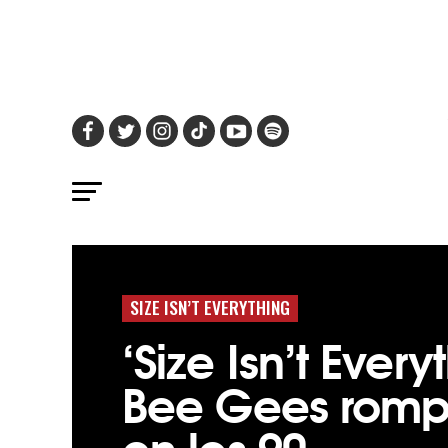
SIZE ISN’T EVERYTHING
‘Size Isn’t Every
Bee Gees romp
en los 90