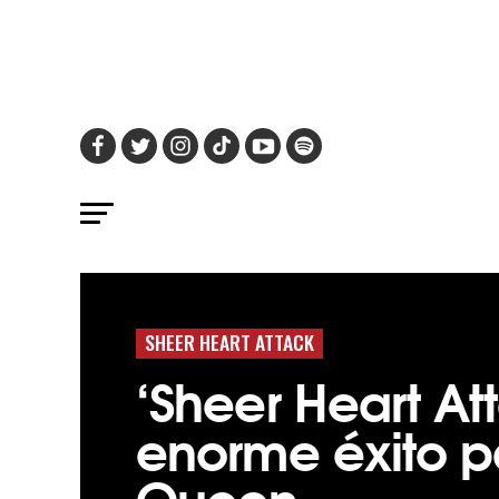
SHEER HEART ATTACK
‘Sheer Heart At
enorme éxito p
Queen