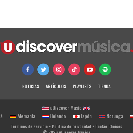
NOTICIAS
ARTÍCULOS
PLAYLISTS
TIENDA
uDiscover Music
dá
Alemania
Holanda
Japón
Noruega
Términos de servicio
•
Política de privacidad
•
Cookie Choices
© 2026 uDiscover Música