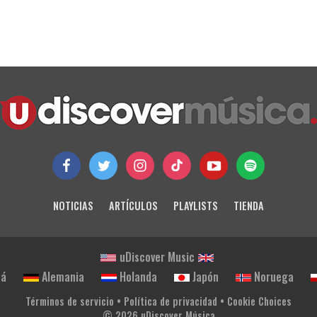
NOTICIAS
ARTÍCULOS
PLAYLISTS
TIENDA
uDiscover Music
dá
Alemania
Holanda
Japón
Noruega
Términos de servicio
•
Política de privacidad
•
Cookie Choices
© 2026 uDiscover Música