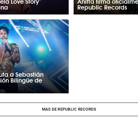
ela Love Story’
Anitta firma oficialm
ana
Republic Records
uta a Sebastián
ión Bilingüe de
MAS DE REPUBLIC RECORDS