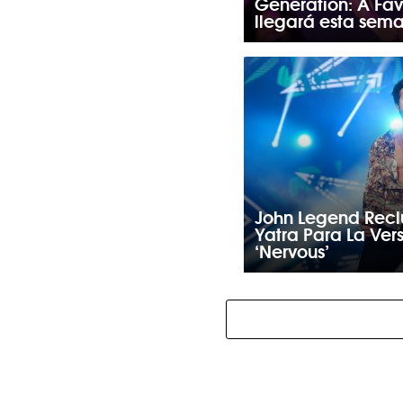
Generation: A Fav
llegará esta sem
John Legend Recl
Yatra Para La Vers
‘Nervous’