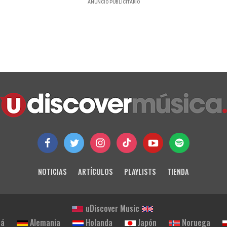
ANUNCIO PUBLICITARIO
NOTICIAS
ARTÍCULOS
PLAYLISTS
TIENDA
uDiscover Music
dá
Alemania
Holanda
Japón
Noruega