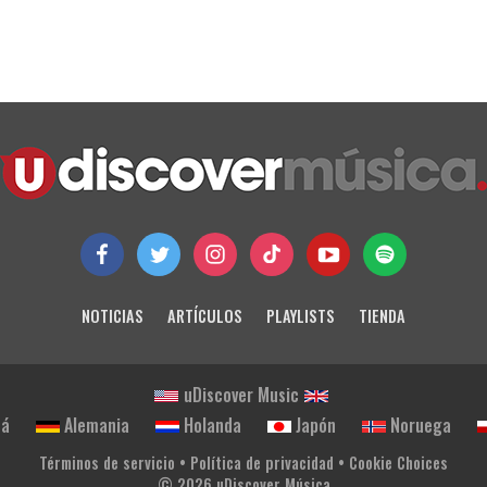
NOTICIAS
ARTÍCULOS
PLAYLISTS
TIENDA
uDiscover Music
dá
Alemania
Holanda
Japón
Noruega
Términos de servicio
•
Política de privacidad
•
Cookie Choices
© 2026 uDiscover Música