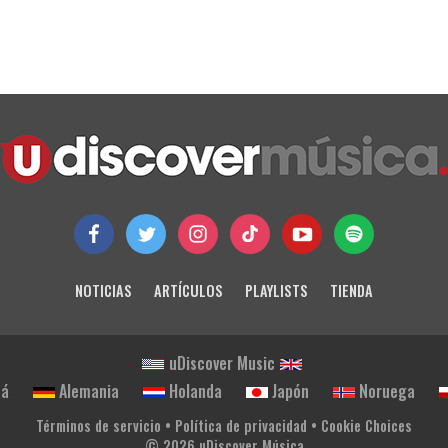
NOTICIAS
ARTÍCULOS
PLAYLISTS
TIENDA
uDiscover Music
dá
Alemania
Holanda
Japón
Noruega
Términos de servicio
•
Política de privacidad
•
Cookie Choices
© 2026 uDiscover Música