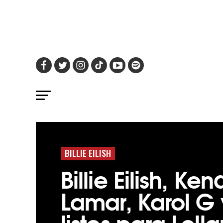
BILLIE EILISH
Billie Eilish, Ken
Lamar, Karol G
listos para Lol