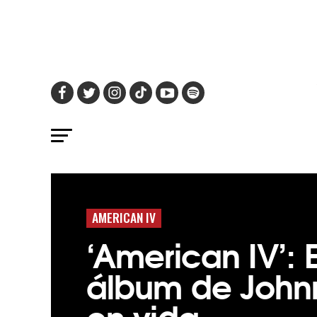
AMERICAN IV
‘American IV’: E
álbum de John
en vida