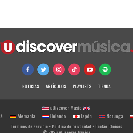
NOTICIAS
ARTÍCULOS
PLAYLISTS
TIENDA
uDiscover Music
dá
Alemania
Holanda
Japón
Noruega
Términos de servicio
•
Política de privacidad
•
Cookie Choices
© 2026 uDiscover Música