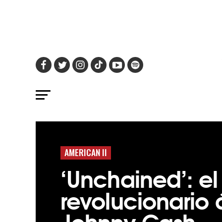
AMERICAN II
‘Unchained’: el
revolucionario
Johnny Cash