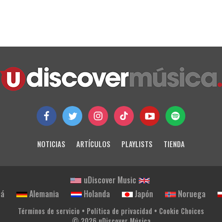
NOTICIAS
ARTÍCULOS
PLAYLISTS
TIENDA
uDiscover Music
dá
Alemania
Holanda
Japón
Noruega
Términos de servicio
•
Política de privacidad
•
Cookie Choices
© 2026 uDiscover Música